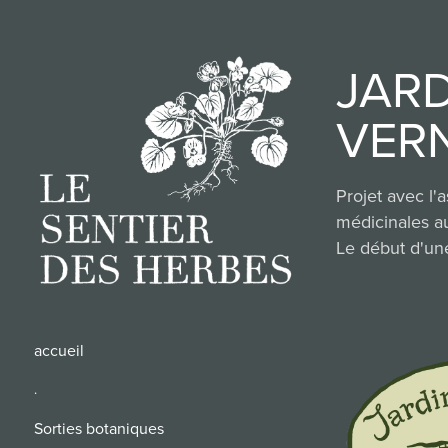
JARD
VER
Projet avec l'
médicinales au
Le début d'une
accueil
.
Sorties botaniques