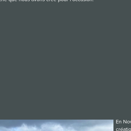
En Nov
créati